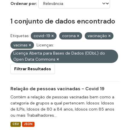
Ordenar por
1 conjunto de dados encontrado
Etiquetas:
covid-19
corona
vacinação
vacinas
Licenças:
Licença Aberta para Bases de Dados (ODbL) do
Open Data Commons
Filtrar Resultados
Relação de pessoas vacinadas - Covid 19
Contém a relação de pessoas vacinadas bem como a
categoria de grupos a qual pertencem. Idosos: Idosos
de ILPIs, Idosos de 80 a 84 anos, Idosos com 85 anos
ou mais Trabalhadores...
CSV
JSON