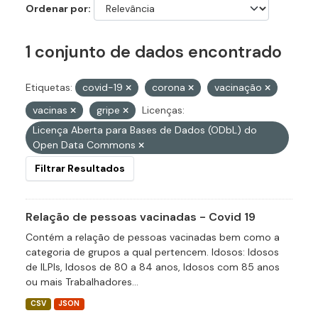
Ordenar por
1 conjunto de dados encontrado
Etiquetas:
covid-19
corona
vacinação
vacinas
gripe
Licenças:
Licença Aberta para Bases de Dados (ODbL) do
Open Data Commons
Filtrar Resultados
Relação de pessoas vacinadas - Covid 19
Contém a relação de pessoas vacinadas bem como a
categoria de grupos a qual pertencem. Idosos: Idosos
de ILPIs, Idosos de 80 a 84 anos, Idosos com 85 anos
ou mais Trabalhadores...
CSV
JSON