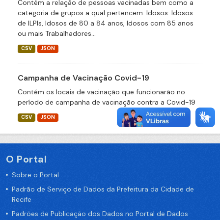
Contém a relação de pessoas vacinadas bem como a
categoria de grupos a qual pertencem. Idosos: Idosos
de ILPIs, Idosos de 80 a 84 anos, Idosos com 85 anos
ou mais Trabalhadores...
CSV
JSON
Campanha de Vacinação Covid-19
Contém os locais de vacinação que funcionarão no
período de campanha de vacinação contra a Covid-19
CSV
JSON
O Portal
Sobre o Portal
Padrão de Serviço de Dados da Prefeitura da Cidade de
Recife
Padrões de Publicação dos Dados no Portal de Dados