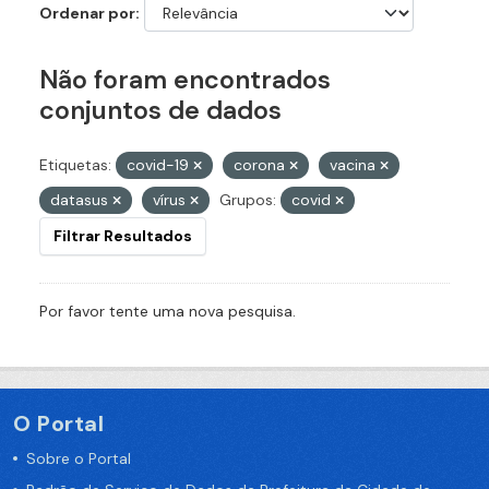
Ordenar por
Não foram encontrados
conjuntos de dados
Etiquetas:
covid-19
corona
vacina
datasus
vírus
Grupos:
covid
Filtrar Resultados
Por favor tente uma nova pesquisa.
O Portal
Sobre o Portal