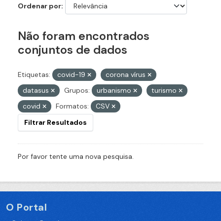
Ordenar por
Não foram encontrados
conjuntos de dados
Etiquetas:
covid-19
corona vírus
datasus
Grupos:
urbanismo
turismo
covid
Formatos:
CSV
Filtrar Resultados
Por favor tente uma nova pesquisa.
O Portal