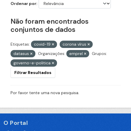
Ordenar por
Não foram encontrados
conjuntos de dados
Etiquetas:
covid-19
corona vírus
datasus
Organizações:
emprel
Grupos:
governo-e-politica
Filtrar Resultados
Por favor tente uma nova pesquisa.
O Portal