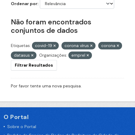
Ordenar por
Não foram encontrados
conjuntos de dados
Etiquetas:
covid-19
corona vírus
corona
datasus
Organizações:
emprel
Filtrar Resultados
Por favor tente uma nova pesquisa.
O Portal
Sobre o Portal