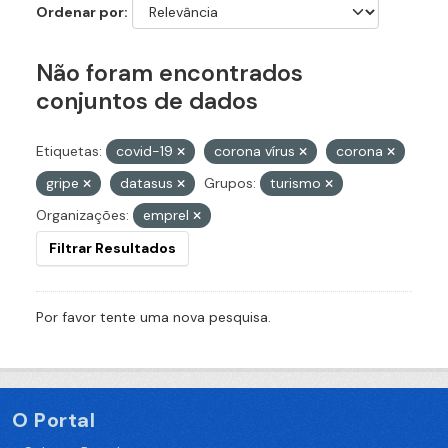
Ordenar por
Não foram encontrados
conjuntos de dados
Etiquetas:
covid-19
corona vírus
corona
gripe
datasus
Grupos:
turismo
Organizações:
emprel
Filtrar Resultados
Por favor tente uma nova pesquisa.
O Portal