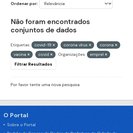
Ordenar por
Não foram encontrados
conjuntos de dados
Etiquetas:
covid-19
corona vírus
corona
vacina
covid
Organizações:
emprel
Filtrar Resultados
Por favor tente uma nova pesquisa.
O Portal
Sobre o Portal