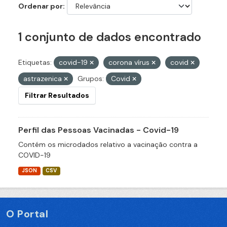
Ordenar por
1 conjunto de dados encontrado
Etiquetas:
covid-19
corona vírus
covid
astrazenica
Grupos:
Covid
Filtrar Resultados
Perfil das Pessoas Vacinadas - Covid-19
Contém os microdados relativo a vacinação contra a
COVID-19
JSON
CSV
O Portal