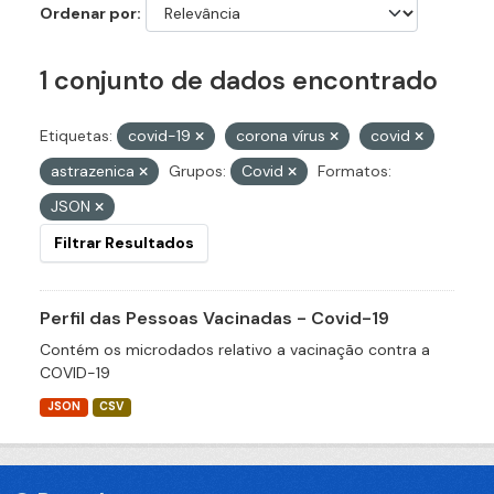
Ordenar por
1 conjunto de dados encontrado
Etiquetas:
covid-19
corona vírus
covid
astrazenica
Grupos:
Covid
Formatos:
JSON
Filtrar Resultados
Perfil das Pessoas Vacinadas - Covid-19
Contém os microdados relativo a vacinação contra a
COVID-19
JSON
CSV