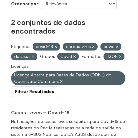
Ordenar por
2 conjuntos de dados
encontrados
Etiquetas:
covid-19
corona vírus
covid
datasus
Grupos:
Covid
Formatos:
JSON
Licenças:
Licença Aberta para Bases de Dados (ODbL) do
Open Data Commons
Filtrar Resultados
Casos Leves – Covid-19
Notificações de casos leves suspeitos para Covid-19 de
residentes do Recife realizadas pela rede de saúde no
sistema e-SUS Notifica, do DATASUS desde abril de