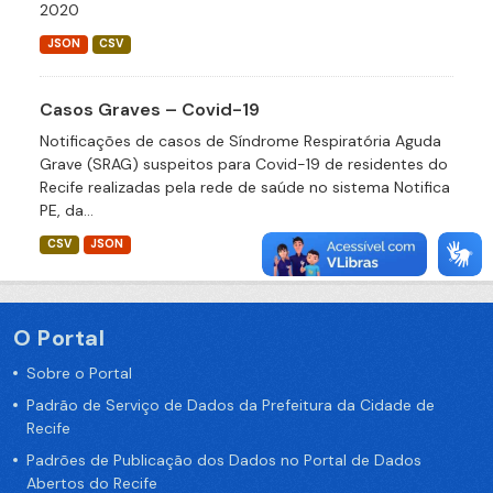
2020
JSON
CSV
Casos Graves – Covid-19
Notificações de casos de Síndrome Respiratória Aguda
Grave (SRAG) suspeitos para Covid-19 de residentes do
Recife realizadas pela rede de saúde no sistema Notifica
PE, da...
CSV
JSON
O Portal
Sobre o Portal
Padrão de Serviço de Dados da Prefeitura da Cidade de
Recife
Padrões de Publicação dos Dados no Portal de Dados
Abertos do Recife