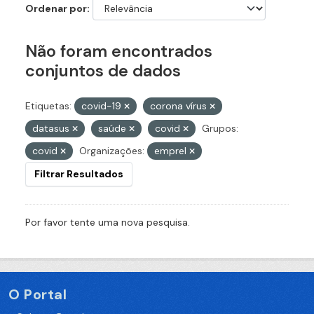
Ordenar por
Não foram encontrados
conjuntos de dados
Etiquetas:
covid-19
corona vírus
datasus
saúde
covid
Grupos:
covid
Organizações:
emprel
Filtrar Resultados
Por favor tente uma nova pesquisa.
O Portal