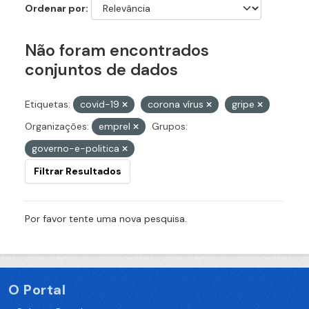
Ordenar por
Não foram encontrados
conjuntos de dados
Etiquetas:
covid-19
corona vírus
gripe
Organizações:
emprel
Grupos:
governo-e-politica
Filtrar Resultados
Por favor tente uma nova pesquisa.
O Portal