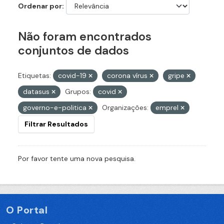
Ordenar por
Não foram encontrados
conjuntos de dados
Etiquetas:
covid-19
corona vírus
gripe
datasus
Grupos:
covid
governo-e-politica
Organizações:
emprel
Filtrar Resultados
Por favor tente uma nova pesquisa.
O Portal