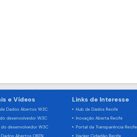
is e Vídeos
Links de Interesse
 de Dados Abertos W3C
Hub de Dados Recife
 do desenvolvedor W3C
Inovação Aberta Recife
a do desenvolvedor W3C
Portal da Transparência Recife
e Dados Abertos OKFN
Hacker Cidadão Recife