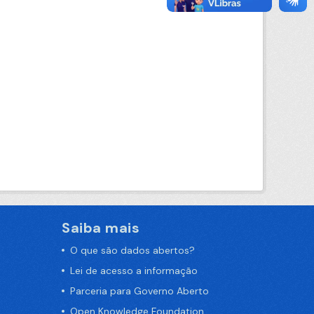
Saiba mais
O que são dados abertos?
Lei de acesso a informação
Parceria para Governo Aberto
Open Knowledge Foundation