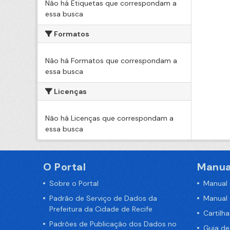
Não há Etiquetas que correspondam a
essa busca
Formatos
Não há Formatos que correspondam a
essa busca
Licenças
Não há Licenças que correspondam a
essa busca
O Portal
Manua
Sobre o Portal
Manual
Padrão de Serviço de Dados da
Manual
Prefeitura da Cidade de Recife
Cartilh
Padrões de Publicação dos Dados no
Guia d