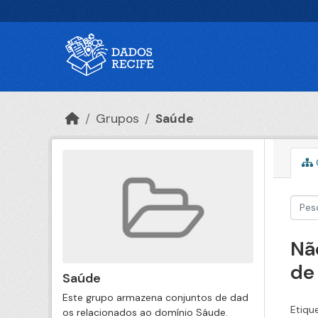
Ir para o conteúdo principal
Grupos
Saúde
Nã
de
Saúde
Este grupo armazena conjuntos de dad
Etiqu
os relacionados ao domínio Sáude.