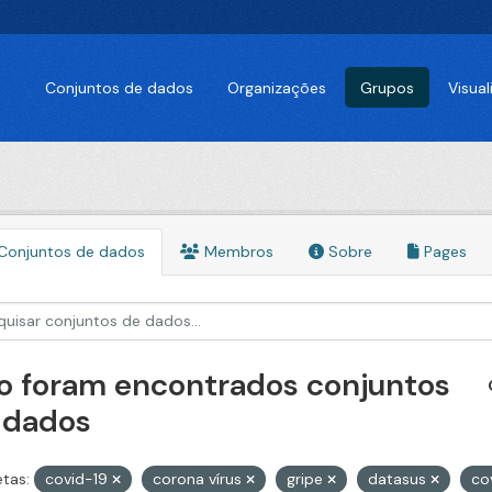
Conjuntos de dados
Organizações
Grupos
Visua
Conjuntos de dados
Membros
Sobre
Pages
o foram encontrados conjuntos
 dados
etas:
covid-19
corona vírus
gripe
datasus
co