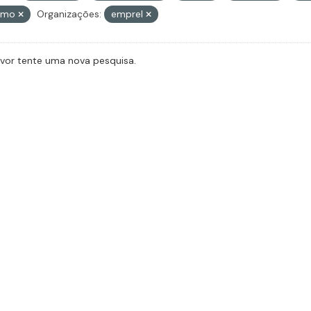
ismo
Organizações:
emprel
avor tente uma nova pesquisa.