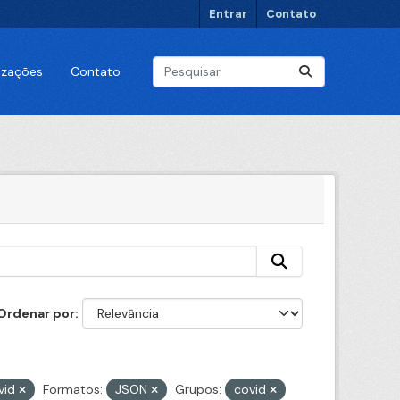
Entrar
Contato
lizações
Contato
Ordenar por
vid
Formatos:
JSON
Grupos:
covid