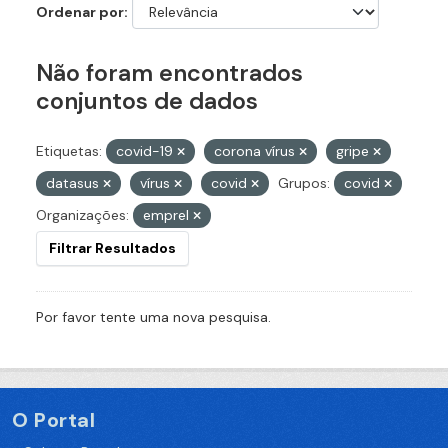
Ordenar por
Não foram encontrados
conjuntos de dados
Etiquetas:
covid-19
corona vírus
gripe
datasus
vírus
covid
Grupos:
covid
Organizações:
emprel
Filtrar Resultados
Por favor tente uma nova pesquisa.
O Portal