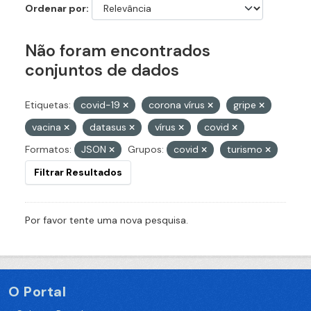
Ordenar por
Não foram encontrados
conjuntos de dados
Etiquetas:
covid-19
corona vírus
gripe
vacina
datasus
vírus
covid
Formatos:
JSON
Grupos:
covid
turismo
Filtrar Resultados
Por favor tente uma nova pesquisa.
O Portal