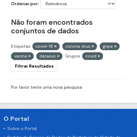
Ordenar por
Não foram encontrados
conjuntos de dados
Etiquetas:
covid-19
corona vírus
gripe
vacina
datasus
Grupos:
covid
Filtrar Resultados
Por favor tente uma nova pesquisa.
O Portal
Sobre o Portal