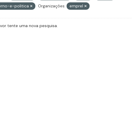
rno-e-politica
Organizações:
emprel
avor tente uma nova pesquisa.