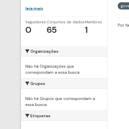
gove
leia mais
Seguidores
Conjuntos de dados
Membros
Por f
0
65
1
Organizações
Não há Organizações que
correspondam a essa busca
Grupos
Não há Grupos que correspondam a
essa busca
Etiquetas