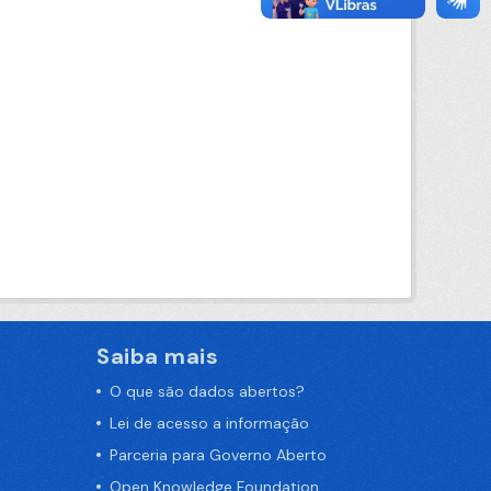
Saiba mais
O que são dados abertos?
Lei de acesso a informação
Parceria para Governo Aberto
Open Knowledge Foundation