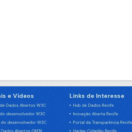
is e Vídeos
Links de Interesse
 de Dados Abertos W3C
Hub de Dados Recife
 do desenvolvedor W3C
Inovação Aberta Recife
a do desenvolvedor W3C
Portal da Transparência Recife
e Dados Abertos OKFN
Hacker Cidadão Recife