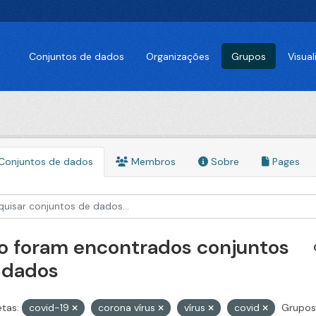
Conjuntos de dados
Organizações
Grupos
Visua
Conjuntos de dados
Membros
Sobre
Pages
o foram encontrados conjuntos
 dados
etas:
covid-19
corona vírus
vírus
covid
Grupos