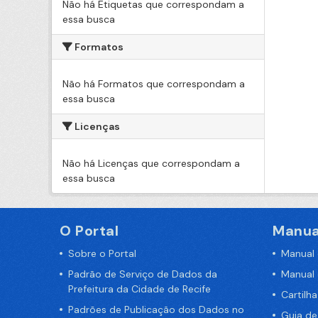
Não há Etiquetas que correspondam a
essa busca
Formatos
Não há Formatos que correspondam a
essa busca
Licenças
Não há Licenças que correspondam a
essa busca
O Portal
Manua
Sobre o Portal
Manual
Padrão de Serviço de Dados da
Manual
Prefeitura da Cidade de Recife
Cartilh
Padrões de Publicação dos Dados no
Guia d