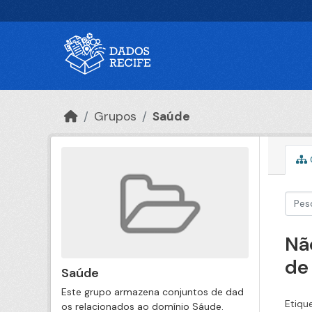
Ir para o conteúdo principal
Grupos
Saúde
Nã
de
Saúde
Este grupo armazena conjuntos de dad
Etiqu
os relacionados ao domínio Sáude.