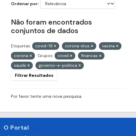
Ordenar por
Não foram encontrados
conjuntos de dados
Etiquetas:
covid-19
corona vírus
vacina
corona
Grupos:
covid
financas
saude
governo-e-politica
Filtrar Resultados
Por favor tente uma nova pesquisa.
O Portal