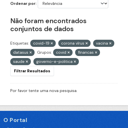
Ordenar por
Não foram encontrados
conjuntos de dados
Etiquetas:
covid-19
corona vírus
vacina
datasus
Grupos:
covid
financas
saude
governo-e-politica
Filtrar Resultados
Por favor tente uma nova pesquisa.
O Portal