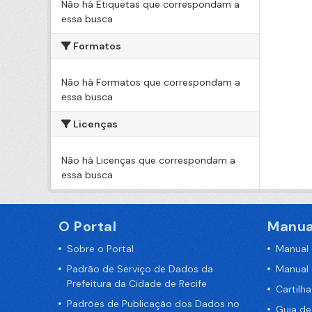
Não há Etiquetas que correspondam a
essa busca
Formatos
Não há Formatos que correspondam a
essa busca
Licenças
Não há Licenças que correspondam a
essa busca
O Portal
Manua
Sobre o Portal
Manual
Padrão de Serviço de Dados da
Manual
Prefeitura da Cidade de Recife
Cartilh
Padrões de Publicação dos Dados no
Guia d