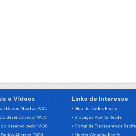
is e Vídeos
Links de Interesse
 de Dados Abertos W3C
Hub de Dados Recife
 do desenvolvedor W3C
Inovação Aberta Recife
a do desenvolvedor W3C
Portal da Transparência Recife
e Dados Abertos OKFN
Hacker Cidadão Recife