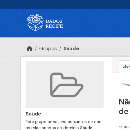
Ir para o conteúdo principal
Grupos
Saúde
Nã
de
Saúde
Este grupo armazena conjuntos de dad
Etiqu
os relacionados ao domínio Sáude.