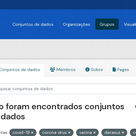
Conjuntos de dados
Organizações
Grupos
Visua
Conjuntos de dados
Membros
Sobre
Pages
o foram encontrados conjuntos
 dados
etas:
covid-19
corona vírus
vacina
datasus
c