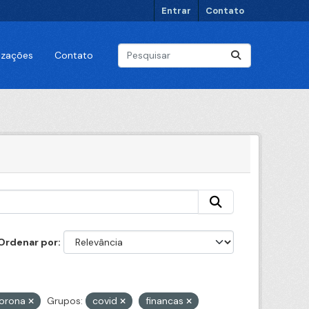
Entrar
Contato
lizações
Contato
Ordenar por
orona
Grupos:
covid
financas