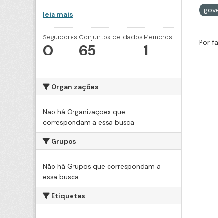
gove
leia mais
Seguidores
Conjuntos de dados
Membros
Por f
0
65
1
Organizações
Não há Organizações que
correspondam a essa busca
Grupos
Não há Grupos que correspondam a
essa busca
Etiquetas