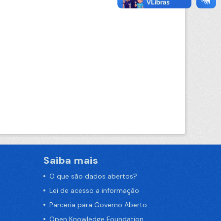
Saiba mais
O que são dados abertos?
Lei de acesso a informação
Parceria para Governo Aberto
Open Knowledge Foundation