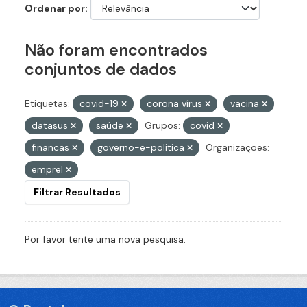
Ordenar por
Não foram encontrados
conjuntos de dados
Etiquetas:
covid-19
corona vírus
vacina
datasus
saúde
Grupos:
covid
financas
governo-e-politica
Organizações:
emprel
Filtrar Resultados
Por favor tente uma nova pesquisa.