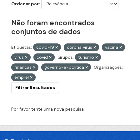
Ordenar por
Não foram encontrados
conjuntos de dados
Etiquetas:
covid-19
corona vírus
vacina
vírus
covid
Grupos:
turismo
financas
governo-e-politica
Organizações:
emprel
Filtrar Resultados
Por favor tente uma nova pesquisa.