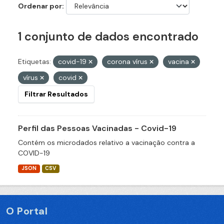
Ordenar por
1 conjunto de dados encontrado
Etiquetas:
covid-19
corona vírus
vacina
vírus
covid
Filtrar Resultados
Perfil das Pessoas Vacinadas - Covid-19
Contém os microdados relativo a vacinação contra a
COVID-19
JSON
CSV
O Portal