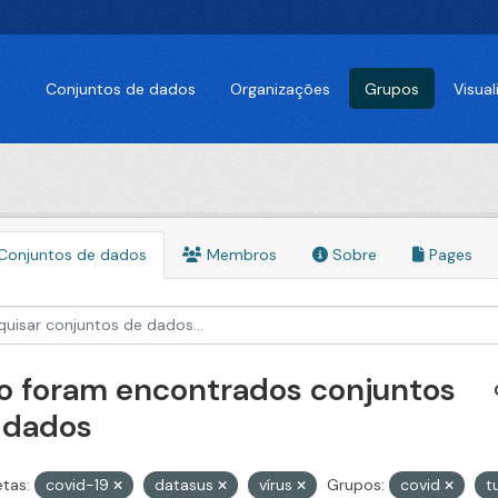
Conjuntos de dados
Organizações
Grupos
Visua
Conjuntos de dados
Membros
Sobre
Pages
o foram encontrados conjuntos
 dados
etas:
covid-19
datasus
vírus
Grupos:
covid
t