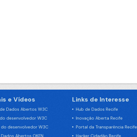
is e Vídeos
Links de Interesse
 de Dados Abertos W3C
Hub de Dados Recife
 do desenvolvedor W3C
Inovação Aberta Recife
a do desenvolvedor W3C
Portal da Transparência Recife
e Dados Abertos OKFN
Hacker Cidadão Recife