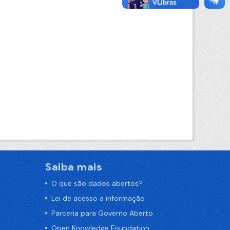
Saiba mais
O que são dados abertos?
Lei de acesso a informação
Parceria para Governo Aberto
Open Knowledge Foundation