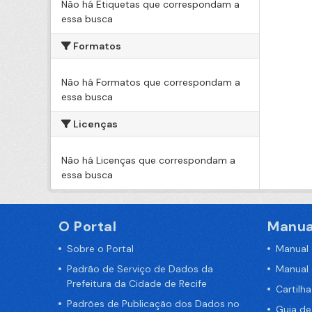
Não há Etiquetas que correspondam a
essa busca
Formatos
Não há Formatos que correspondam a
essa busca
Licenças
Não há Licenças que correspondam a
essa busca
O Portal
Manua
Sobre o Portal
Manual
Padrão de Serviço de Dados da
Manual
Prefeitura da Cidade de Recife
Cartilh
Padrões de Publicação dos Dados no
Guia d