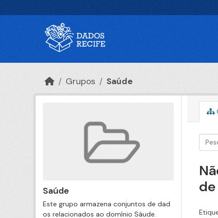
Ir para o conteúdo principal
Grupos
Saúde
Nã
de
Saúde
Este grupo armazena conjuntos de dad
Etiqu
os relacionados ao domínio Sáude.