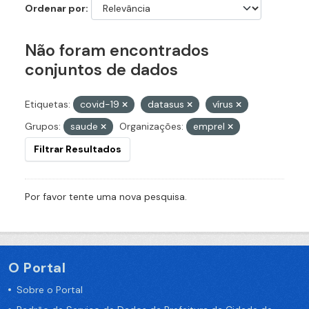
Ordenar por
Não foram encontrados
conjuntos de dados
Etiquetas:
covid-19
datasus
vírus
Grupos:
saude
Organizações:
emprel
Filtrar Resultados
Por favor tente uma nova pesquisa.
O Portal
Sobre o Portal