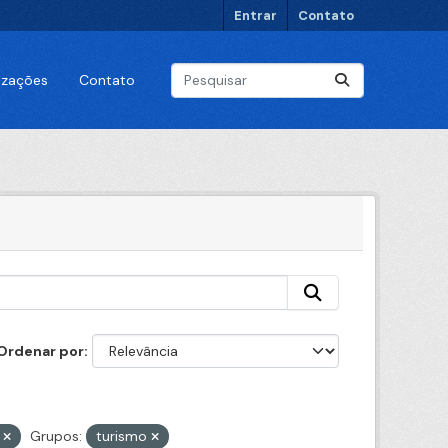
Entrar
Contato
lizações
Contato
Ordenar por
l
Grupos:
turismo