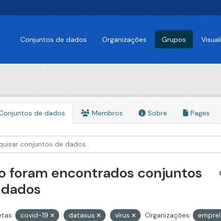
Conjuntos de dados
Organizações
Grupos
Visua
Conjuntos de dados
Membros
Sobre
Pages
o foram encontrados conjuntos
 dados
etas:
covid-19
datasus
vírus
Organizações:
empre