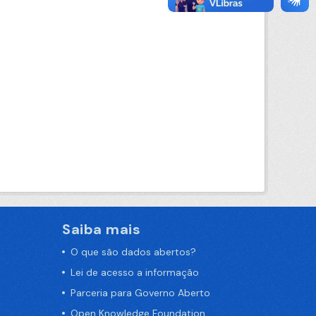
Saiba mais
O que são dados abertos?
Lei de acesso a informação
Parceria para Governo Aberto
Open Knowledge Foundation