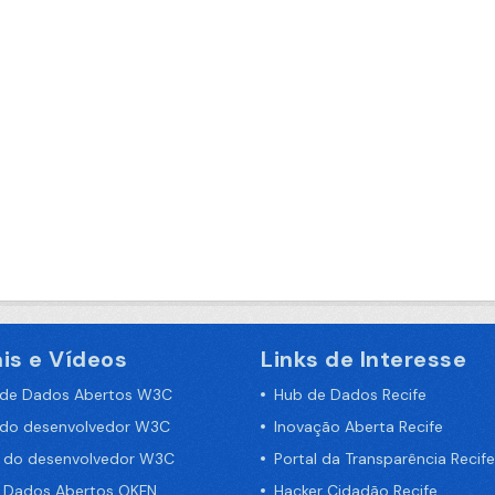
is e Vídeos
Links de Interesse
 de Dados Abertos W3C
Hub de Dados Recife
 do desenvolvedor W3C
Inovação Aberta Recife
a do desenvolvedor W3C
Portal da Transparência Recife
e Dados Abertos OKFN
Hacker Cidadão Recife