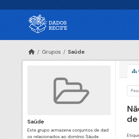
Ir para o conteúdo principal
Grupos
Saúde
Nã
de
Saúde
Este grupo armazena conjuntos de dad
Etiqu
os relacionados ao domínio Sáude.