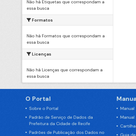
Não há Etiquetas que correspondam a
essa busca
Formatos
Não há Formatos que correspondam a
essa busca
Licenças
Não há Licenças que correspondam a
essa busca
O Portal
Manua
Sobre o Portal
Manual
Padrão de Serviço de Dados da
Manual
Prefeitura da Cidade de Recife
Cartilh
Padrões de Publicação dos Dados no
Guia d