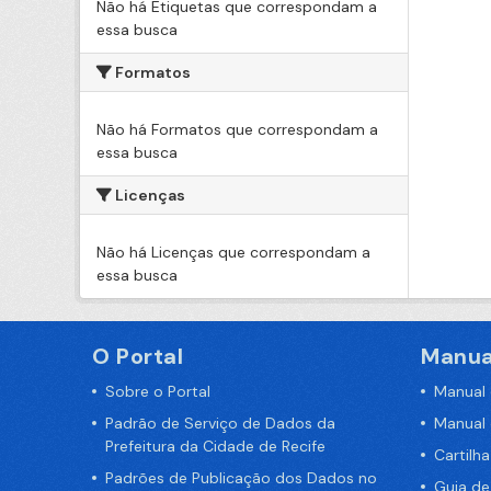
Não há Etiquetas que correspondam a
essa busca
Formatos
Não há Formatos que correspondam a
essa busca
Licenças
Não há Licenças que correspondam a
essa busca
O Portal
Manua
Sobre o Portal
Manual
Padrão de Serviço de Dados da
Manual
Prefeitura da Cidade de Recife
Cartilh
Padrões de Publicação dos Dados no
Guia d