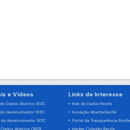
is e Vídeos
Links de Interesse
 de Dados Abertos W3C
Hub de Dados Recife
 do desenvolvedor W3C
Inovação Aberta Recife
a do desenvolvedor W3C
Portal da Transparência Recife
e Dados Abertos OKFN
Hacker Cidadão Recife