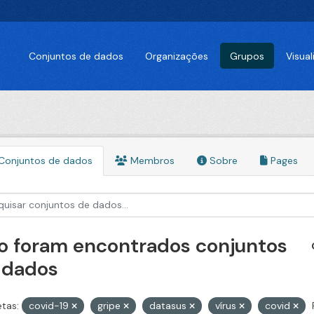
Conjuntos de dados
Organizações
Grupos
Visua
Conjuntos de dados
Membros
Sobre
Pages
o foram encontrados conjuntos
 dados
etas:
covid-19
gripe
datasus
vírus
covid