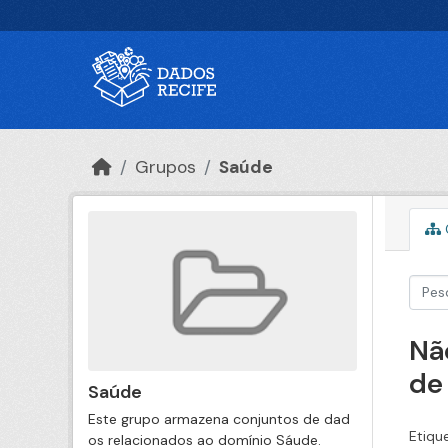
Ir para o conteúdo principal
Grupos
Saúde
Nã
de
Saúde
Este grupo armazena conjuntos de dad
Etiqu
os relacionados ao domínio Sáude.