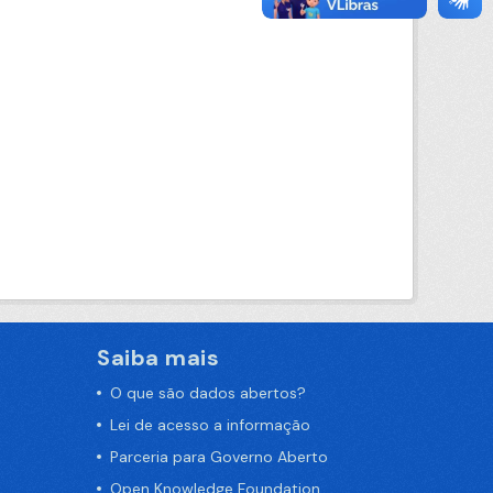
Saiba mais
O que são dados abertos?
Lei de acesso a informação
Parceria para Governo Aberto
Open Knowledge Foundation