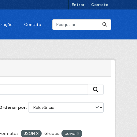
Entrar
Contato
lizações
Contato
Ordenar por
Formatos:
JSON
Grupos:
covid