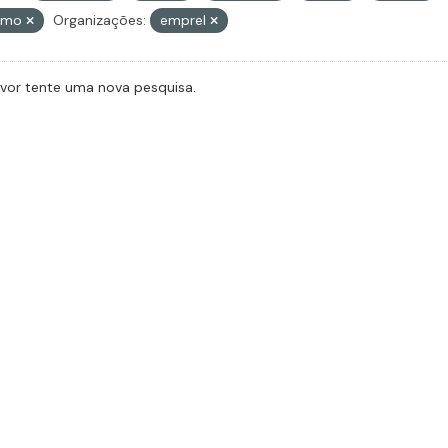
ismo
Organizações:
emprel
avor tente uma nova pesquisa.