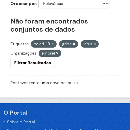
Ordenar por
Não foram encontrados
conjuntos de dados
Etiquetas:
covid-19
gripe
vírus
Organizações:
emprel
Filtrar Resultados
Por favor tente uma nova pesquisa.
O Portal
Sobre o Portal