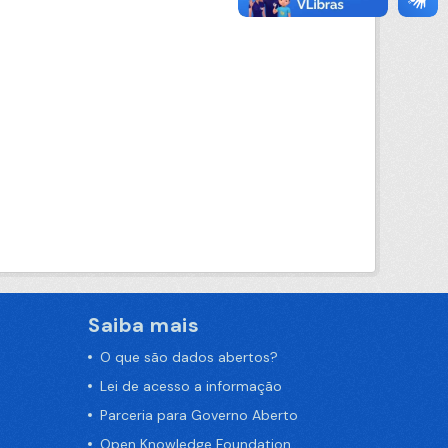
Saiba mais
O que são dados abertos?
Lei de acesso a informação
Parceria para Governo Aberto
Open Knowledge Foundation