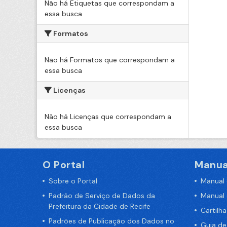
Não há Etiquetas que correspondam a
essa busca
Formatos
Não há Formatos que correspondam a
essa busca
Licenças
Não há Licenças que correspondam a
essa busca
O Portal
Manua
Sobre o Portal
Manual
Padrão de Serviço de Dados da
Manual
Prefeitura da Cidade de Recife
Cartilh
Padrões de Publicação dos Dados no
Guia d