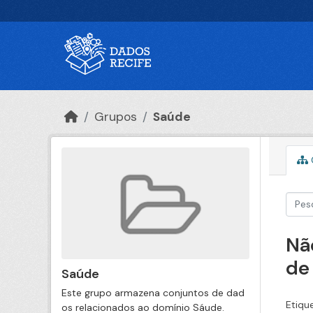
Ir para o conteúdo principal
Grupos
Saúde
Nã
de
Saúde
Este grupo armazena conjuntos de dad
Etiqu
os relacionados ao domínio Sáude.