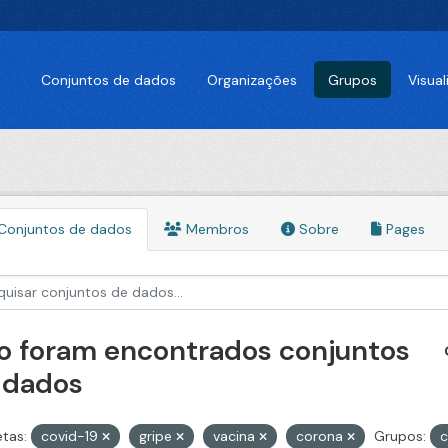
Conjuntos de dados
Organizações
Grupos
Visua
Conjuntos de dados
Membros
Sobre
Pages
o foram encontrados conjuntos
 dados
etas:
covid-19
gripe
vacina
corona
Grupos:
c