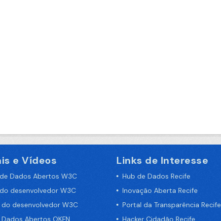
is e Vídeos
Links de Interesse
 de Dados Abertos W3C
Hub de Dados Recife
 do desenvolvedor W3C
Inovação Aberta Recife
a do desenvolvedor W3C
Portal da Transparência Recife
e Dados Abertos OKFN
Hacker Cidadão Recife