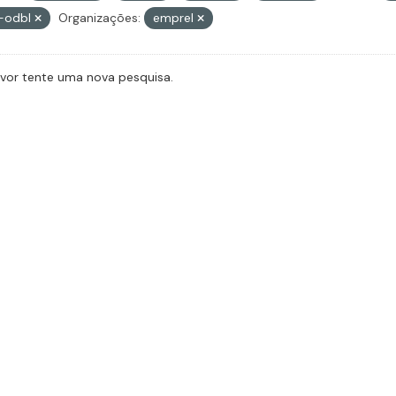
-odbl
Organizações:
emprel
avor tente uma nova pesquisa.