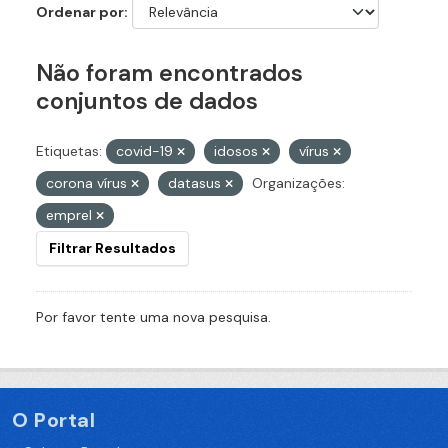
Ordenar por
Não foram encontrados
conjuntos de dados
Etiquetas:
covid-19
idosos
vírus
corona vírus
datasus
Organizações:
emprel
Filtrar Resultados
Por favor tente uma nova pesquisa.
O Portal