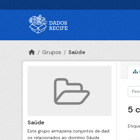
Ir para o conteúdo principal
Grupos
Saúde
5 
Saúde
Etiqu
Este grupo armazena conjuntos de dad
os relacionados ao domínio Sáude.