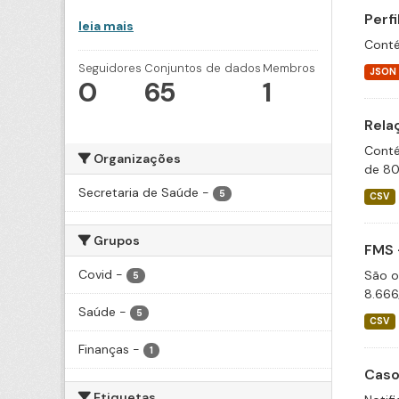
Perf
leia mais
Conté
Seguidores
Conjuntos de dados
Membros
JSON
0
65
1
Rela
Conté
Organizações
de 80
Secretaria de Saúde
-
5
CSV
Grupos
FMS 
Covid
-
São o
5
8.666
Saúde
-
5
CSV
Finanças
-
1
Caso
Etiquetas