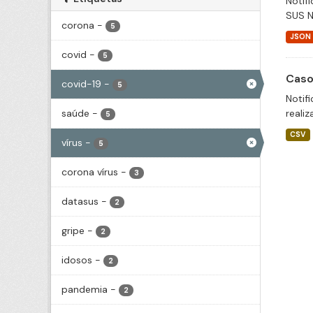
Notif
SUS N
corona
-
5
JSON
covid
-
5
Caso
covid-19
-
5
Notif
saúde
-
realiz
5
CSV
vírus
-
5
corona vírus
-
3
datasus
-
2
gripe
-
2
idosos
-
2
pandemia
-
2