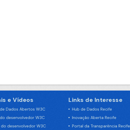
is e Vídeos
Links de Interesse
 de Dados Abertos W3C
Hub de Dados Recife
 do desenvolvedor W3C
Inovação Aberta Recife
a do desenvolvedor W3C
Portal da Transparência Recife