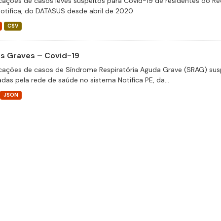
icações de casos leves suspeitos para Covid-19 de residentes do Re
otifica, do DATASUS desde abril de 2020
CSV
s Graves – Covid-19
icações de casos de Síndrome Respiratória Aguda Grave (SRAG) susp
adas pela rede de saúde no sistema Notifica PE, da...
JSON