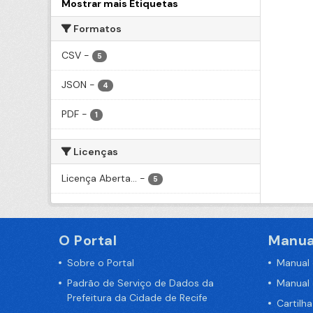
Mostrar mais Etiquetas
Formatos
CSV
-
5
JSON
-
4
PDF
-
1
Licenças
Licença Aberta...
-
5
O Portal
Manua
Sobre o Portal
Manual
Padrão de Serviço de Dados da
Manual
Prefeitura da Cidade de Recife
Cartilh