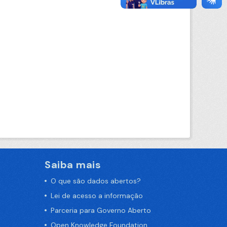
Saiba mais
O que são dados abertos?
Lei de acesso a informação
Parceria para Governo Aberto
Open Knowledge Foundation