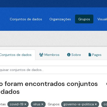
Conjuntos de dados
Organizações
Grupos
Visua
Conjuntos de dados
Membros
Sobre
Pages
o foram encontrados conjuntos
 dados
etas:
covid-19
vírus
Grupos:
governo-e-politica
c