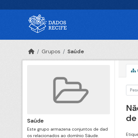
Ir para o conteúdo principal
Grupos
Saúde
Nã
de
Saúde
Este grupo armazena conjuntos de dad
Etiqu
os relacionados ao domínio Sáude.