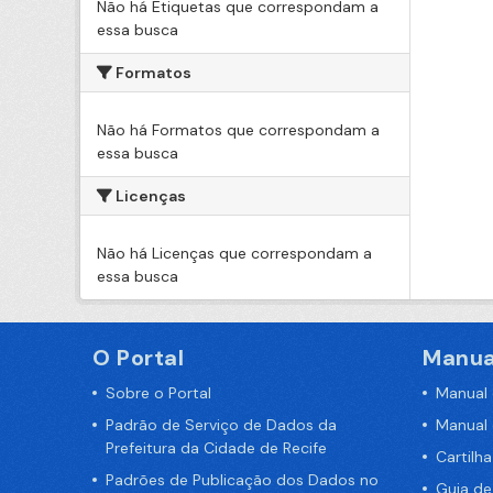
Não há Etiquetas que correspondam a
essa busca
Formatos
Não há Formatos que correspondam a
essa busca
Licenças
Não há Licenças que correspondam a
essa busca
O Portal
Manua
Sobre o Portal
Manual
Padrão de Serviço de Dados da
Manual
Prefeitura da Cidade de Recife
Cartilh
Padrões de Publicação dos Dados no
Guia d