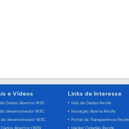
is e Vídeos
Links de Interesse
 de Dados Abertos W3C
Hub de Dados Recife
 do desenvolvedor W3C
Inovação Aberta Recife
a do desenvolvedor W3C
Portal da Transparência Recife
e Dados Abertos OKFN
Hacker Cidadão Recife