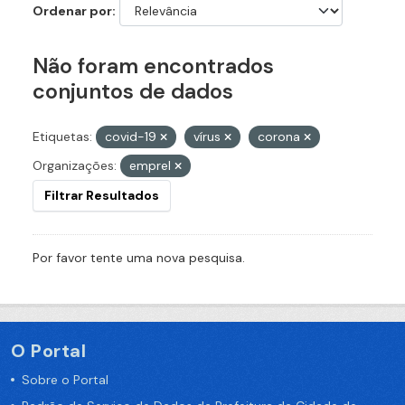
Ordenar por
Não foram encontrados
conjuntos de dados
Etiquetas:
covid-19
vírus
corona
Organizações:
emprel
Filtrar Resultados
Por favor tente uma nova pesquisa.
O Portal
Sobre o Portal