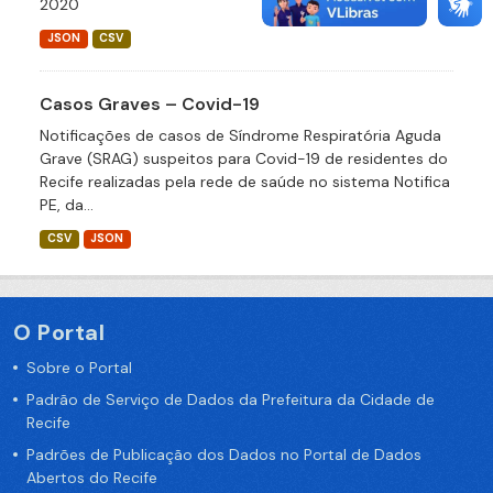
2020
JSON
CSV
Casos Graves – Covid-19
Notificações de casos de Síndrome Respiratória Aguda
Grave (SRAG) suspeitos para Covid-19 de residentes do
Recife realizadas pela rede de saúde no sistema Notifica
PE, da...
CSV
JSON
O Portal
Sobre o Portal
Padrão de Serviço de Dados da Prefeitura da Cidade de
Recife
Padrões de Publicação dos Dados no Portal de Dados
Abertos do Recife