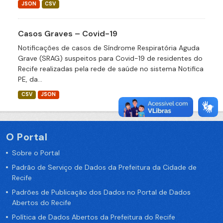
JSON
CSV
Casos Graves – Covid-19
Notificações de casos de Síndrome Respiratória Aguda
Grave (SRAG) suspeitos para Covid-19 de residentes do
Recife realizadas pela rede de saúde no sistema Notifica
PE, da...
CSV
JSON
O Portal
Sobre o Portal
Padrão de Serviço de Dados da Prefeitura da Cidade de
Recife
Padrões de Publicação dos Dados no Portal de Dados
Abertos do Recife
Política de Dados Abertos da Prefeitura do Recife