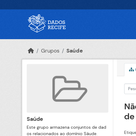
Ir para o conteúdo principal
Grupos
Saúde
Nã
de
Saúde
Este grupo armazena conjuntos de dad
Etiqu
os relacionados ao domínio Sáude.