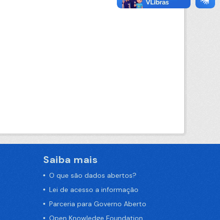
Saiba mais
O que são dados abertos?
Lei de acesso a informação
Parceria para Governo Aberto
Open Knowledge Foundation