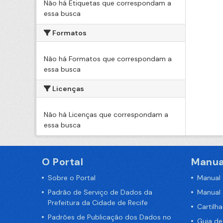
Não há Etiquetas que correspondam a
essa busca
Formatos
Não há Formatos que correspondam a
essa busca
Licenças
Não há Licenças que correspondam a
essa busca
O Portal
Manua
Sobre o Portal
Manual
Padrão de Serviço de Dados da
Manual
Prefeitura da Cidade de Recife
Cartilh
Padrões de Publicação dos Dados no
Guia d