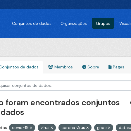
Conjuntos de dados
Organizações
Grupos
Visua
Conjuntos de dados
Membros
Sobre
Pages
o foram encontrados conjuntos
 dados
etas:
covid-19
vírus
corona vírus
gripe
datas