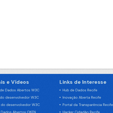
is e Vídeos
Links de Interesse
 de Dados Abertos W3C
Hub de Dados Recife
 do desenvolvedor W3C
Inovação Aberta Recife
a do desenvolvedor W3C
Portal da Transparência Recife
e Dados Abertos OKFN
Hacker Cidadão Recife