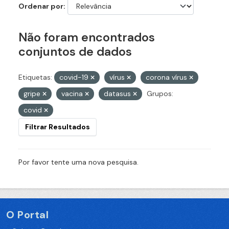
Ordenar por
Não foram encontrados
conjuntos de dados
Etiquetas:
covid-19
vírus
corona vírus
gripe
vacina
datasus
Grupos:
covid
Filtrar Resultados
Por favor tente uma nova pesquisa.
O Portal