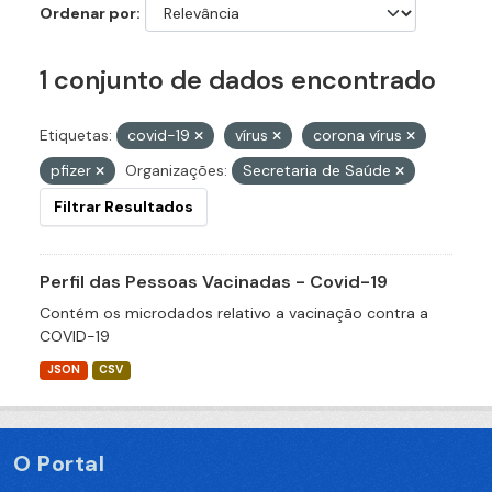
Ordenar por
1 conjunto de dados encontrado
Etiquetas:
covid-19
vírus
corona vírus
pfizer
Organizações:
Secretaria de Saúde
Filtrar Resultados
Perfil das Pessoas Vacinadas - Covid-19
Contém os microdados relativo a vacinação contra a
COVID-19
JSON
CSV
O Portal