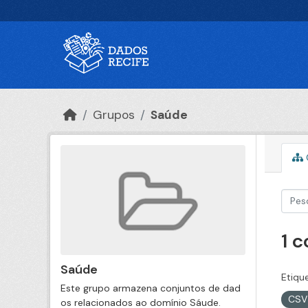
Ir para o conteúdo principal
Grupos
Saúde
1 
Saúde
Etiqu
Este grupo armazena conjuntos de dad
CS
os relacionados ao domínio Sáude.