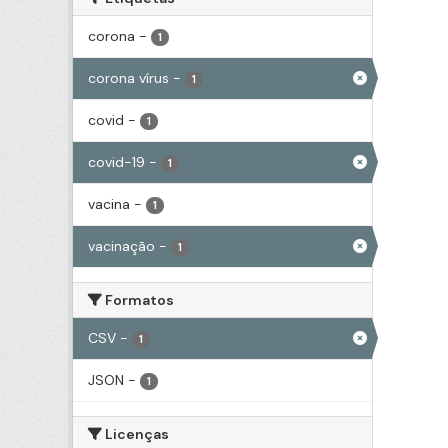
corona
-
1
corona vírus
-
1
covid
-
1
covid-19
-
1
vacina
-
1
vacinação
-
1
Formatos
CSV
-
1
JSON
-
1
Licenças