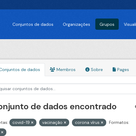
Conjuntos de dados
Organizações
Grupos
Visua
Conjuntos de dados
Membros
Sobre
Pages
conjunto de dados encontrado
etas:
covid-19
vacinação
corona vírus
Formatos:
V