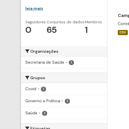
leia mais
Camp
Seguidores
Conjuntos de dados
Membros
Conté
0
65
1
CSV
Organizações
Secretaria de Saúde
-
1
Grupos
Covid
-
1
Governo e Política
-
1
Saúde
-
1
Etiquetas