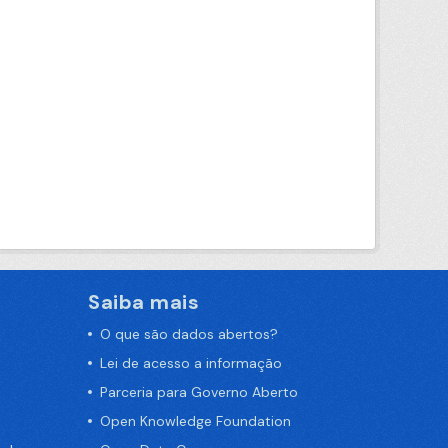
Saiba mais
O que são dados abertos?
Lei de acesso a informação
Parceria para Governo Aberto
Open Knowledge Foundation