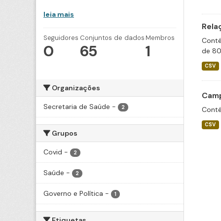
leia mais
Rela
Seguidores
Conjuntos de dados
Membros
Conté
0
65
1
de 80
CSV
Organizações
Camp
Secretaria de Saúde
-
2
Conté
CSV
Grupos
Covid
-
2
Saúde
-
2
Governo e Política
-
1
Etiquetas