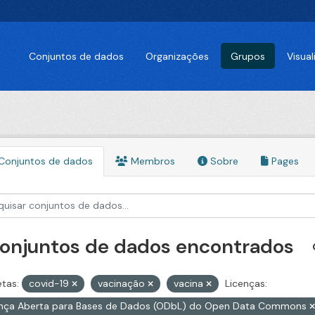
Conjuntos de dados
Organizações
Grupos
Visua
Conjuntos de dados
Membros
Sobre
Pages
conjuntos de dados encontrados
etas:
covid-19
vacinação
vacina
Licenças:
ença Aberta para Bases de Dados (ODbL) do Open Data Commons