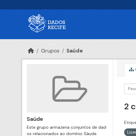
Ir para o conteúdo principal
Grupos
Saúde
2 
Saúde
Etiqu
Este grupo armazena conjuntos de dad
Lic
os relacionados ao domínio Sáude.