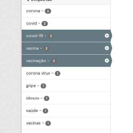
corona
-
2
covid
-
2
covid-19
-
2
vacina
-
2
vacinação
-
2
corona vírus
-
1
gripe
-
1
idosos
-
1
saúde
-
1
vacinas
-
1