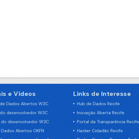
is e Vídeos
Links de Interesse
 de Dados Abertos W3C
Hub de Dados Recife
 do desenvolvedor W3C
Inovação Aberta Recife
a do desenvolvedor W3C
Portal da Transparência Recife
e Dados Abertos OKFN
Hacker Cidadão Recife