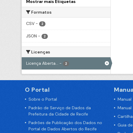
Mostrar mais Etiquetas
Formatos
CSV
-
2
JSON
-
2
Licenças
Licença Aberta...
-
2
O Portal
Manua
Sobre o Portal
Manual
Padrão de Serviço de Dados da
Manual
Prefeitura da Cidade de Recife
Cartilh
Padrões de Publicação dos Dados no
Guia d
Portal de Dados Abertos do Recife