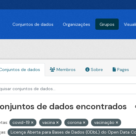
Conjuntos de dados
Organizações
Grupos
Visua
Conjuntos de dados
Membros
Sobre
Pages
conjuntos de dados encontrados
etas:
covid-19
vacina
corona
vacinação
ças:
Licença Aberta para Bases de Dados (ODbL) do Open Data