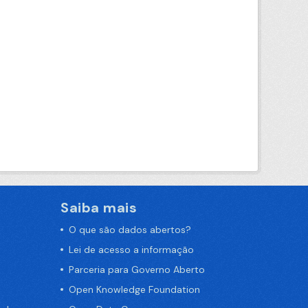
Saiba mais
O que são dados abertos?
Lei de acesso a informação
Parceria para Governo Aberto
Open Knowledge Foundation