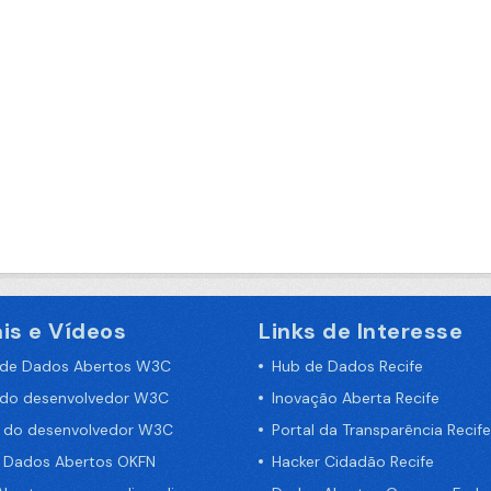
is e Vídeos
Links de Interesse
 de Dados Abertos W3C
Hub de Dados Recife
 do desenvolvedor W3C
Inovação Aberta Recife
a do desenvolvedor W3C
Portal da Transparência Recife
e Dados Abertos OKFN
Hacker Cidadão Recife