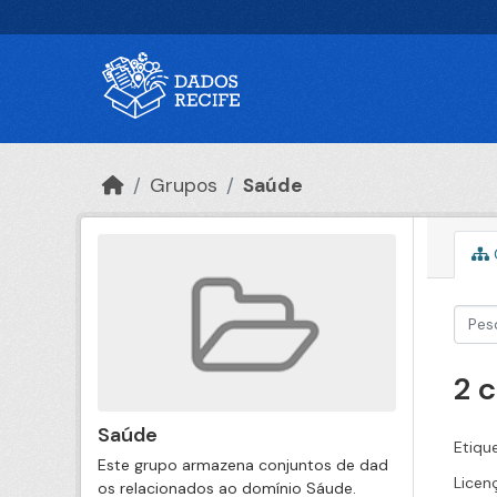
Ir para o conteúdo principal
Grupos
Saúde
2 
Saúde
Etiqu
Este grupo armazena conjuntos de dad
Licen
os relacionados ao domínio Sáude.