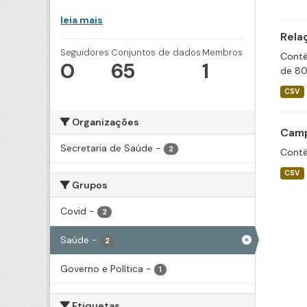
leia mais
Rela
Seguidores
Conjuntos de dados
Membros
Conté
0
65
1
de 80
CSV
Organizações
Camp
Secretaria de Saúde
-
2
Conté
CSV
Grupos
Covid
-
2
Saúde
-
2
Governo e Política
-
1
Etiquetas