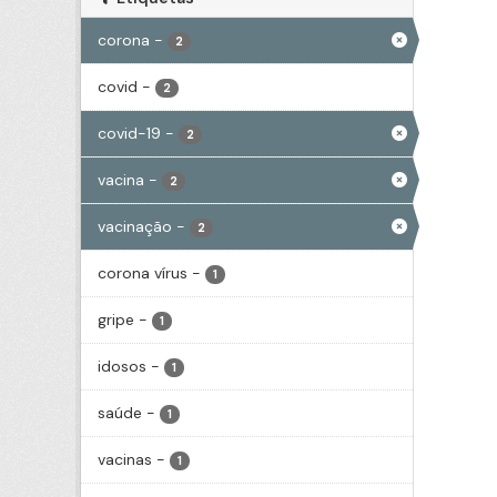
corona
-
2
covid
-
2
covid-19
-
2
vacina
-
2
vacinação
-
2
corona vírus
-
1
gripe
-
1
idosos
-
1
saúde
-
1
vacinas
-
1