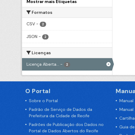
Mostrar mais Etiquetas
Formatos
CSV
-
2
JSON
-
2
Licenças
Licença Aberta...
-
2
O Portal
Manua
Sobre o Portal
Manual
Padrão de Serviço de Dados da
Manual
Prefeitura da Cidade de Recife
Cartilh
Padrões de Publicação dos Dados no
Guia d
Portal de Dados Abertos do Recife