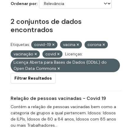
Ordenar por
2 conjuntos de dados
encontrados
Etiquetas:
covid-19
vacina
corona
vacinação
covid
Licenças:
Licença Aberta para Bases de Dados (ODbL) do
Open Data Commons
Filtrar Resultados
Relação de pessoas vacinadas - Covid 19
Contém a relação de pessoas vacinadas bem como a
categoria de grupos a qual pertencem. Idosos: Idosos
de ILPIs, Idosos de 80 a 84 anos, Idosos com 85 anos
ou mais Trabalhadores...