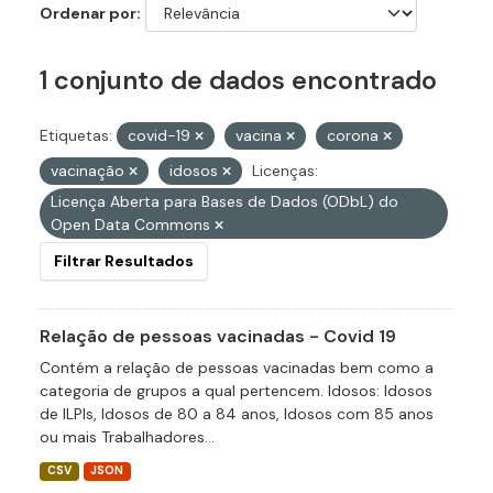
Ordenar por
1 conjunto de dados encontrado
Etiquetas:
covid-19
vacina
corona
vacinação
idosos
Licenças:
Licença Aberta para Bases de Dados (ODbL) do
Open Data Commons
Filtrar Resultados
Relação de pessoas vacinadas - Covid 19
Contém a relação de pessoas vacinadas bem como a
categoria de grupos a qual pertencem. Idosos: Idosos
de ILPIs, Idosos de 80 a 84 anos, Idosos com 85 anos
ou mais Trabalhadores...
CSV
JSON