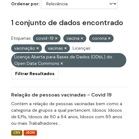
Ordenar por
1 conjunto de dados encontrado
Etiquetas:
covid-19
vacina
corona
vacinação
vacinas
Licenças:
Licença Aberta para Bases de Dados (ODbL) do
Open Data Commons
Filtrar Resultados
Relação de pessoas vacinadas - Covid 19
Contém a relação de pessoas vacinadas bem como a
categoria de grupos a qual pertencem. Idosos: Idosos
de ILPIs, Idosos de 80 a 84 anos, Idosos com 85 anos
ou mais Trabalhadores...
CSV
JSON