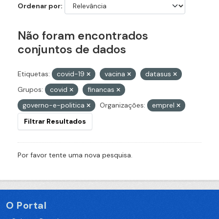
Ordenar por
Não foram encontrados
conjuntos de dados
Etiquetas:
covid-19
vacina
datasus
Grupos:
covid
financas
governo-e-politica
Organizações:
emprel
Filtrar Resultados
Por favor tente uma nova pesquisa.
O Portal