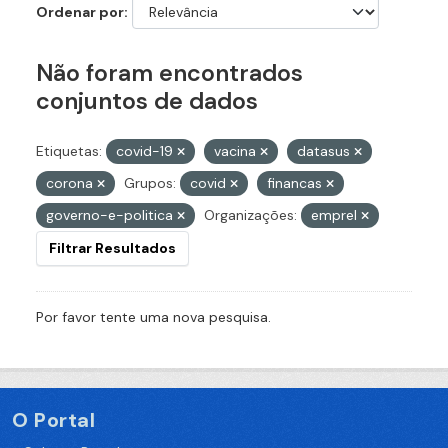
Ordenar por
Não foram encontrados
conjuntos de dados
Etiquetas:
covid-19
vacina
datasus
corona
Grupos:
covid
financas
governo-e-politica
Organizações:
emprel
Filtrar Resultados
Por favor tente uma nova pesquisa.
O Portal