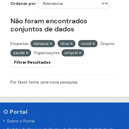
Ordenar por
Não foram encontrados
conjuntos de dados
Etiquetas:
datasus
vírus
covid
Grupos:
saude
Organizações:
emprel
Filtrar Resultados
Por favor tente uma nova pesquisa.
O Portal
Sobre o Portal